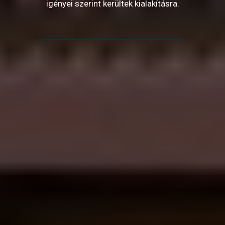
igényei szerint kerültek kialakításra.